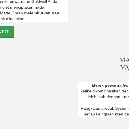
na ke pewarnaan
Goldwell Anda.
Violet menciptakan
nada
n Matte Green
melembutkan dan
ak diinginkan.
NJUT
MA
YA
Merek pewarna
Go
ketika dikombinasikan de
lebih jauh dengan
kre
Rangkaian produk System
setiap keinginan klien 