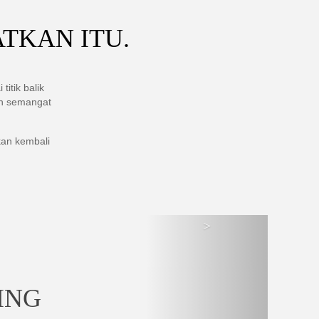
TKAN ITU.
itik balik
an semangat
an kembali
>
ING