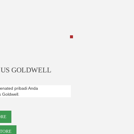
PLUS GOLDWELL
nated pribadi Anda
s Goldwell.
ORE
STORE