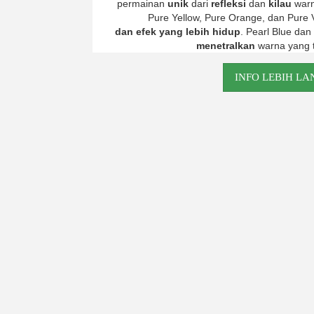
permainan
unik
dari
refleksi
dan
kilau
war
Pure Yellow, Pure Orange, dan Pure 
dan efek yang lebih hidup
. Pearl Blue da
menetralkan
warna yang t
INFO LEBIH LA