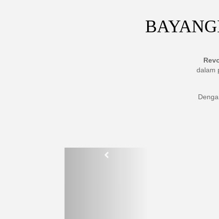
BAYANG
Revo
dalam 
Deng