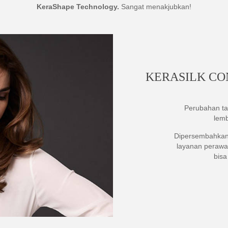
KeraShape Technology.
Sangat menakjubkan!
KERASILK CO
Perubahan ta
lemb
Dipersembahkan 
layanan perawa
bisa